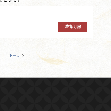
にどうぞ！
详情/订房
下一页