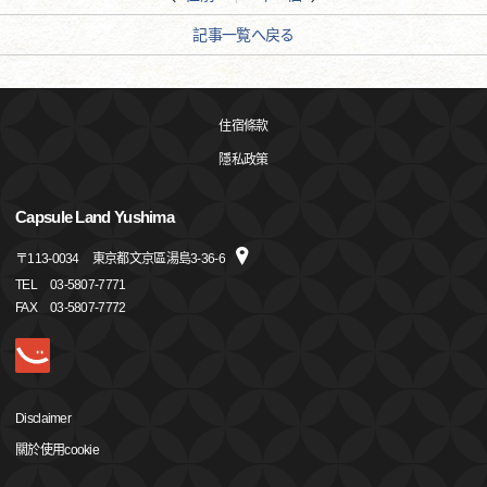
記事一覧へ戻る
住宿條款
隱私政策
Capsule Land Yushima
〒
113-0034
東京都文京區湯島3-36-6
TEL
03-5807-7771
FAX
03-5807-7772
Disclaimer
關於使用cookie