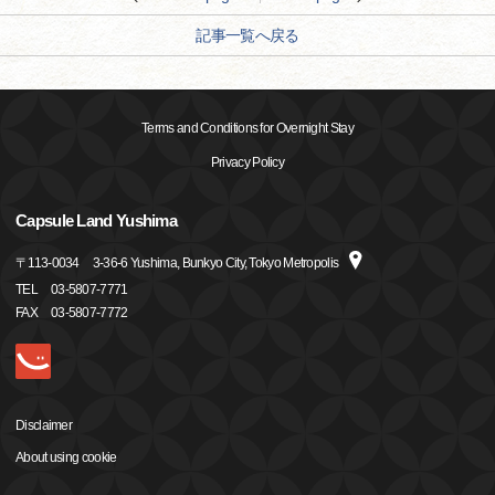
記事一覧へ戻る
Terms and Conditions for Overnight Stay
Privacy Policy
Capsule Land Yushima
〒
113-0034
3-36-6 Yushima, Bunkyo City, Tokyo Metropolis
TEL
03-5807-7771
FAX
03-5807-7772
Disclaimer
About using cookie